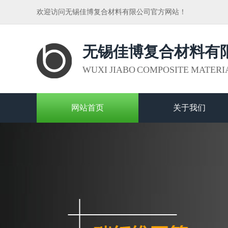
欢迎访问无锡佳博复合材料有限公司官方网站！
无锡佳博复合材料有
WUXI JIABO COMPOSITE MATERIA
网站首页
关于我们