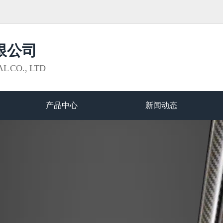
限公司
L CO., LTD
产品中心
新闻动态